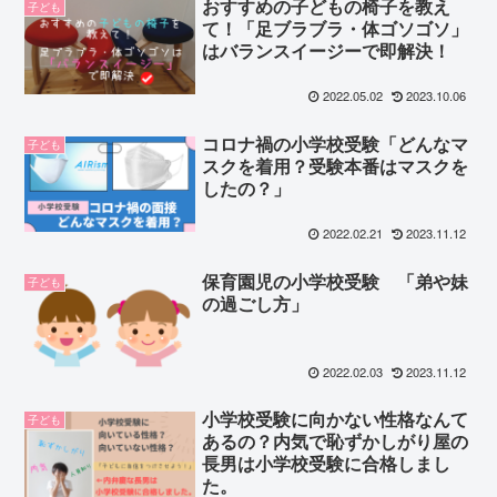
おすすめの子どもの椅子を教え
子ども
て！「足ブラブラ・体ゴソゴソ」
はバランスイージーで即解決！
2022.05.02
2023.10.06
コロナ禍の小学校受験「どんなマ
子ども
スクを着用？受験本番はマスクを
したの？」
2022.02.21
2023.11.12
保育園児の小学校受験 「弟や妹
子ども
の過ごし方」
2022.02.03
2023.11.12
小学校受験に向かない性格なんて
子ども
あるの？内気で恥ずかしがり屋の
長男は小学校受験に合格しまし
た。